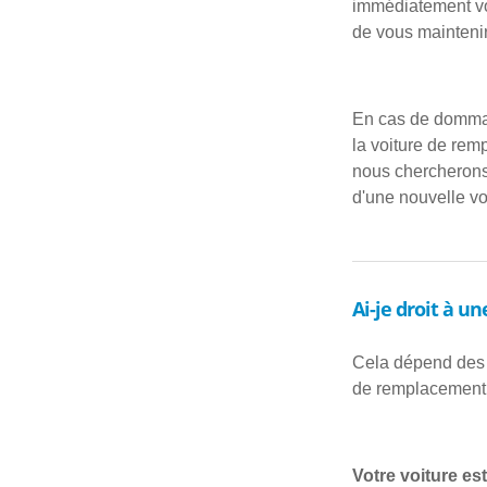
immédiatement vot
de vous maintenir
En cas de dommag
la voiture de remp
nous chercherons 
d'une nouvelle voi
Ai-je droit à u
Cela dépend des c
de remplacement g
Votre voiture es