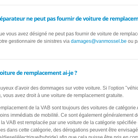
 réparateur ne peut pas fournir de voiture de remplace
que vous avez désigné ne peut pas fournir de voiture de remplace
re gestionnaire de sinistres via
damages@vanmossel.be
ou p
voiture de remplacement ai-je ?
nnuyeux d'avoir des dommages sur votre voiture. Si l'option "véh
g, vous avez droit à une voiture de remplacement gratuite.
emplacement de la VAB sont toujours des voitures de catégorie A
ins immédiats de mobilité. Ce sont également généralement des
a VAB est remplacée par une voiture de la catégorie spécifiée
les dans cette catégorie, des dérogations peuvent être envisag
diesel/électrique/hybride) afin que cela puisse être pris en co