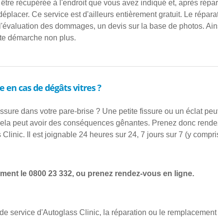
t être récupérée à l'endroit que vous avez indiqué et, après rép
éplacer. Ce service est d'ailleurs entièrement gratuit. Le répara
l'évaluation des dommages, un devis sur la base de photos. Ai
tte démarche non plus.
e en cas de dégâts vitres ?
issure dans votre pare-brise ? Une petite fissure ou un éclat peu
 cela peut avoir des conséquences gênantes. Prenez donc rend
 Clinic. Il est joignable 24 heures sur 24, 7 jours sur 7 (y compri
ment le 0800 23 332, ou prenez rendez-vous en ligne.
de service d'Autoglass Clinic, la réparation ou le remplacement