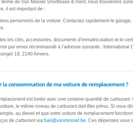
rt terme de Van Mossel Shortlease & Rent, nous trouverons sûre
e, il est important de :
biens personnels de la voiture. Contactez rapidement le garage,
re.
tes les clés, accessoires, documents d'immatriculation et le cert
ournir par envoi recommandé à l'adresse suivante : International 
rsingel 19, 2140 Anvers.
 la consommation de ma voiture de remplacement ?
mplacement est livrée avec une certaine quantité de carburant. C
oiture, le même niveau de carburant doit être prévu. Si vous di
exemple, au diesel et que votre voiture de remplacement fonction
eçus de carburant via
fuel@vanmossel.be
. Ces dépenses vous 