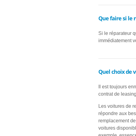
Que faire si le
Si le réparateur 
immédiatement vot
Quel choix de 
Il est toujours e
contrat de leasin
Les voitures de r
répondre aux beso
remplacement de l
voitures disponib
exemple, essence/