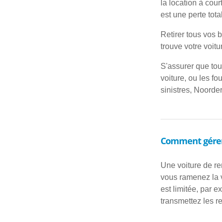
la location à cou
est une perte total
Retirer tous vos 
trouve votre voitu
S'assurer que tou
voiture, ou les f
sinistres, Noorde
Comment gérer
Une voiture de re
vous ramenez la v
est limitée, par 
transmettez les r