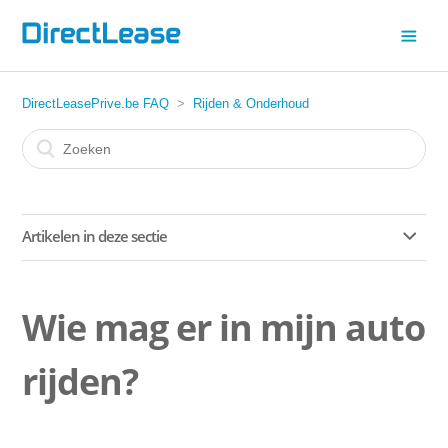
DirectLeasePrive.be FAQ
Rijden & Onderhoud
Artikelen in deze sectie
In welke landen ben ik verzekerd?
Wie mag er in mijn auto
Hoe vraag je een kopie van je verzekeringsbewijs aan?
rijden?
Wie mag er in mijn auto rijden?
Waar kan ik mijn banden laten verwisselen?