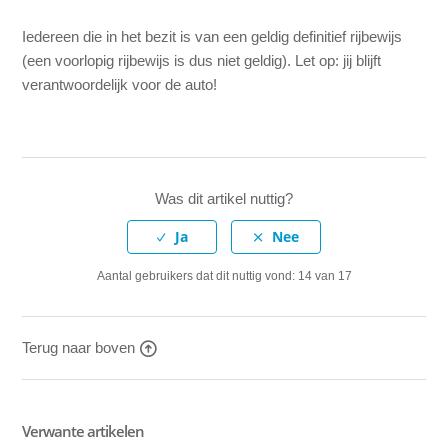
Iedereen die in het bezit is van een geldig definitief rijbewijs
Wanneer moet ik mijn jaarlijkse kilometerstand doorgeven?
(een voorlopig rijbewijs is dus niet geldig). Let op: jij blijft
verantwoordelijk voor de auto!
Waar ga ik heen voor reparatie en onderhoud?
Wanneer moet ik op onderhoud gaan?
Mag ik de auto meenemen naar het buitenland?
Was dit artikel nuttig?
Waarom kunnen fabrieksopgaven in de praktijk afwijken?
Aantal gebruikers dat dit nuttig vond: 14 van 17
Terug naar boven
Verwante artikelen