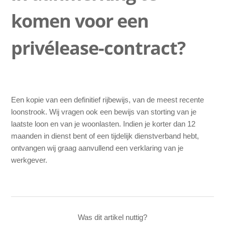
Ik heb geen vast contract, kan ik dan wel een Privé Lease
komen voor een
auto krijgen?
privélease-contract?
Kan ik meerdere auto's bestellen op een naam?
Hoelang duurt de financiële goedkeuring?
Een kopie van een definitief rijbewijs, van de meest recente
loonstrook. Wij vragen ook een bewijs van storting van je
laatste loon en van je woonlasten. Indien je korter dan 12
maanden in dienst bent of een tijdelijk dienstverband hebt,
ontvangen wij graag aanvullend een verklaring van je
werkgever.
Was dit artikel nuttig?