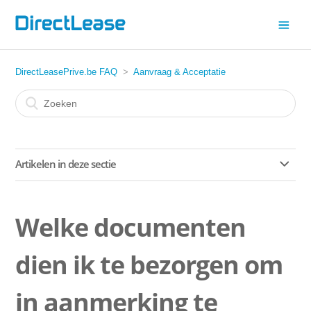
DirectLeasePrive.be FAQ
Aanvraag & Acceptatie
Artikelen in deze sectie
Aan welke eisen moet ik voldoen als ik wil leasen?
Welke documenten
Welke documenten dien ik te bezorgen om in aanmerking
te komen voor een privélease-contract?
dien ik te bezorgen om
Hoe snel kan de auto worden afgeleverd?
in aanmerking te